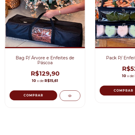
Bag P/ Árvore e Enfeites de
Pack P/ Enfei
Páscoa
R$5
R$129,90
10
x de
10
x de
R$15,61
COMPRAR
COMPRAR