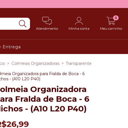
0
Atendimento
Minha conta
Meu carrinho
de Entrega
cio
>
Colmeias Organizadoras
>
Transparente
lmeia Organizadora para Fralda de Boca - 6
chos - (A10 L20 P40)
olmeia Organizadora
ara Fralda de Boca - 6
ichos - (A10 L20 P40)
R$26,99