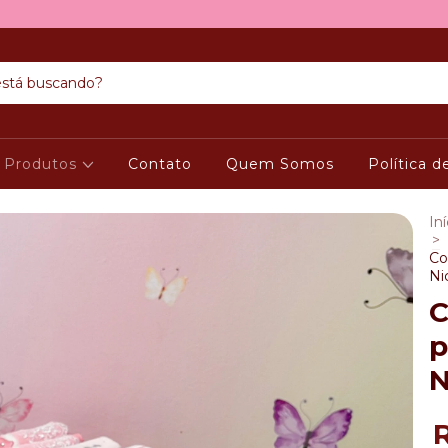
Produtos
Contato
Quem Somos
Política 
Iní
>
Co
Ni
C
p
N