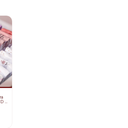
ra
D -