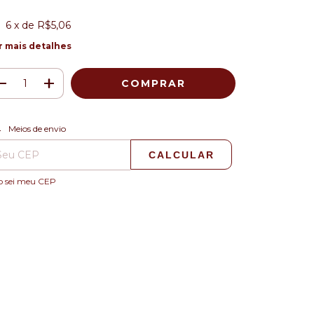
6
x de
R$5,06
r mais detalhes
ALTERAR CEP
regas para o CEP:
Meios de envio
CALCULAR
o sei meu CEP