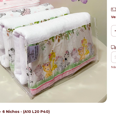
Ve
Ent
Nã
 6 Nichos - (A10 L20 P40)