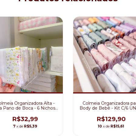
lmeia Organizadora Alta -
Colmeia Organizadora pa
a Pano de Boca - 6 Nichos -
Body de Bebê - Kit C/6 UN
A15 L20 P40
(A10 L15 P40)
R$32,99
R$129,90
7
x de
R$5,39
10
x de
R$15,61