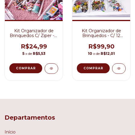
Kit Organizador de
Kit Organizador de
Brinquedos C/ Ziper - 3
Brinquedos - C/ 12
unidades
UND - 4 Tamanhos
diferentes
R$24,99
R$99,90
5
x de
R$5,53
10
x de
R$12,01
COMPRAR
Departamentos
Início