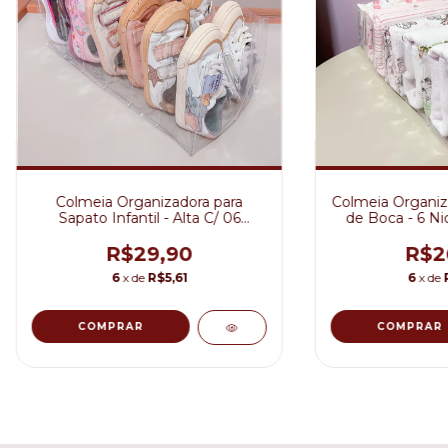
Colmeia Organizadora para
Colmeia Organiza
Sapato Infantil - Alta C/ 06
de Boca - 6 Ni
Nichos
P4
R$29,90
R$2
6
x de
R$5,61
6
x de