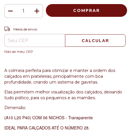
ALTERAR CEP
Entregas para o CEP:
Meios de envio
CALCULAR
Não sei meu CEP
A colmeia perfeita para otimizar e manter a ordem dos
calçados em prateleiras, principalmente com boa
profundidade, criando um sistema de gavetas.
Elas permitem melhor visualização dos calçados, deixando
tudo prático, para os pequenos e as mamães.
Dimensão:
(A10 L20 P40) COM 06 NICHOS - Transparente
IDEAL PARA CALÇADOS ATÉ O NÚMERO 28.