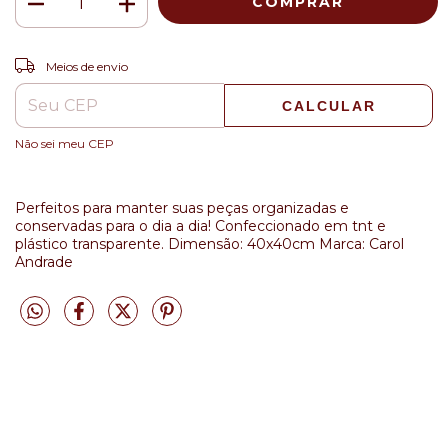
ALTERAR CEP
Entregas para o CEP:
Meios de envio
CALCULAR
Não sei meu CEP
Perfeitos para manter suas peças organizadas e
conservadas para o dia a dia! Confeccionado em tnt e
plástico transparente. Dimensão: 40x40cm Marca: Carol
Andrade